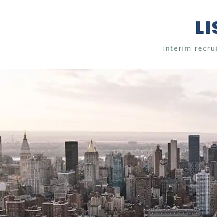
L
interim recru