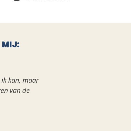
MIJ:
t ik kan, maar
“In mijn traject ging ikze
ren van de
en heeft ervoor gezorg